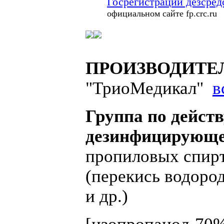
Госрегистрации
дезсред
официальном сайте fp.crc.ru
ПРОИЗВОДИТЕЛЬ 
"ТриоМедикал"
в
Группа по дейст
дезинфицирующе
пропиловых сп
(перекись водород
и др.)