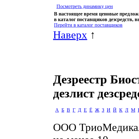
Посмотреть динамику цен
В настоящее время ценовые предлож
в каталог поставщиков дезсредств, 
Перейти в каталог поставщиков
Наверх
↑
Дезреестр Биост
дезлист дезсред
А
Б
В
Г
Д
Е
Ё
Ж
З
И
Й
К
Л
М
ООО ТриоМедика