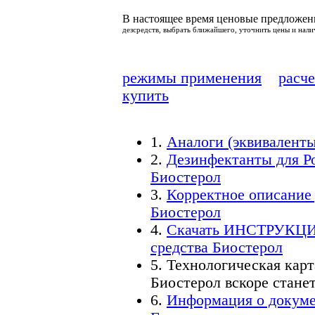
В настоящее время ценовые предложени
дезсредств, выбрать ближайшего, уточнить цены и нали
режимы применения
расч
купить
1.
Аналоги
(эквиваленты
2.
Дезинфектанты для
Р
Биостерол
3.
Корректное описание
Биостерол
4.
Скачать
ИНСТРУКЦ
средства Биостерол
5.
Технологическая карт
Биостерол вскоре стане
6.
Информация о докум