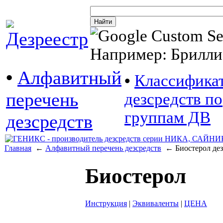
Например: Брилли
•
Алфавитный
•
Классифика
перечень
дезсредств по
группам ДВ
дезсредств
Главная
←
Алфавитный перечень дезсредств
← Биостерол дез
Биостерол
Инструкция
|
Эквиваленты
|
ЦЕНА