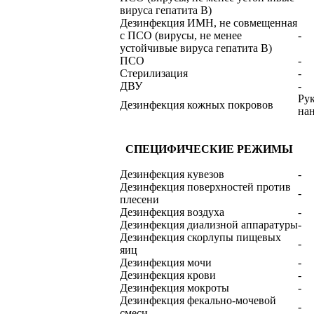
вируса гепатита В)
Дезинфекция ИМН, не совмещенная
с ПСО (вирусы, не менее
-
устойчивые вируса гепатита В)
ПСО
-
Стерилизация
-
ДВУ
-
Рук
Дезинфекция кожных покровов
нан
СПЕЦИФИЧЕСКИЕ РЕЖИМЫ
Дезинфекция кувезов
-
Дезинфекция поверхностей против
-
плесени
Дезинфекция воздуха
-
Дезинфекция диализной аппаратуры
-
Дезинфекция скорлупы пищевых
-
яиц
Дезинфекция мочи
-
Дезинфекция крови
-
Дезинфекция мокроты
-
Дезинфекция фекально-мочевой
-
смеси