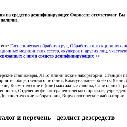
я на средство дезинфицирующее Форисепт отсутствуют. Вы м
 наличие.
септ
:
Гигиеническая обработка рук
,
Обработка инъекционного п
ационных медицинских сестер, акушерок и других лиц, участву
 связанных с ними средств дезинфицирующих >>
рские стационары, ЛПУ, Клинические лаборатории, Станции пер
дприятия общественного питания, Коммунальные объекты (бани, б
кие, Косметические и (или) массажные салоны, Санитарный тра
ности, Отделения физиотерапевтического профиля, учреждения 
 Диагностические лаборатории, Вирусологические лаборатории
алог и перечень - дезлист дезсредств