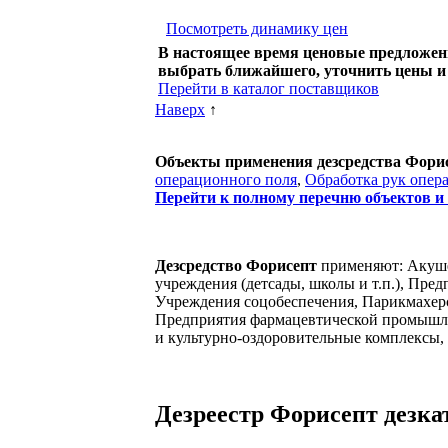
Посмотреть динамику цен
В настоящее время ценовые предложени
выбрать ближайшего, уточнить цены и
Перейти в каталог поставщиков
Наверх
↑
Объекты применения дезсредства Фори
операционного поля
,
Обработка рук опер
Перейти к полному перечню объектов и
Дезсредство Форисепт
применяют: Акуше
учреждения (детсады, школы и т.п.), Пре
Учреждения соцобеспечения, Парикмахерс
Предприятия фармацевтической промышлен
и культурно-оздоровительные комплексы,
Дезреестр Форисепт дезкат