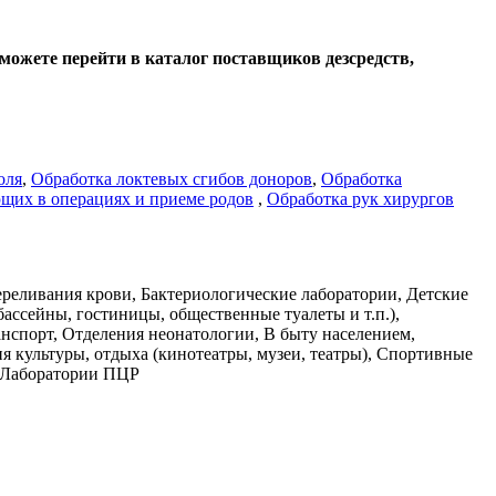
ожете перейти в каталог поставщиков дезсредств,
оля
,
Обработка локтевых сгибов доноров
,
Обработка
ющих в операциях и приеме родов
,
Обработка рук хирургов
еливания крови, Бактериологические лаборатории, Детские
ассейны, гостиницы, общественные туалеты и т.п.),
нспорт, Отделения неонатологии, В быту населением,
культуры, отдыха (кинотеатры, музеи, театры), Спортивные
, Лаборатории ПЦР