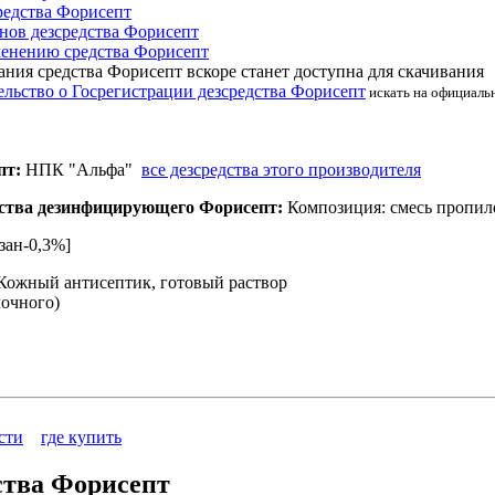
редства Форисепт
нов
дезсредства Форисепт
енению средства Форисепт
ания средства Форисепт вскоре станет доступна для скачивания
льство о Госрегистрации
дезсредства Форисепт
искать на официально
пт:
НПК "Альфа"
все дезсредства этого производителя
дства дезинфицирующего Форисепт:
Композиция: смесь пропи
зан-0,3%]
ожный антисептик, готовый раствор
лочного)
сти
где купить
ства Форисепт