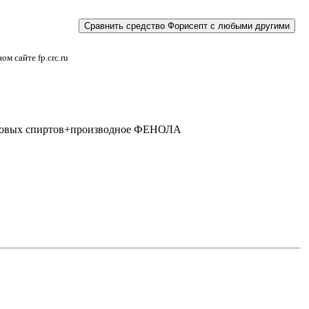
м сайте fp.crc.ru
ловых спиртов+производное ФЕНОЛА