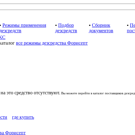
•
Режимы применения
•
Подбор
•
Сборник
•
Пе
дезсредств
дезсредств
документов
пос
каталог
все режимы дезсредства Форисепт
а это средство отсутствуют.
Вы можете перейти в каталог поставщиков дезсред
ости
где купить
тва Форисепт