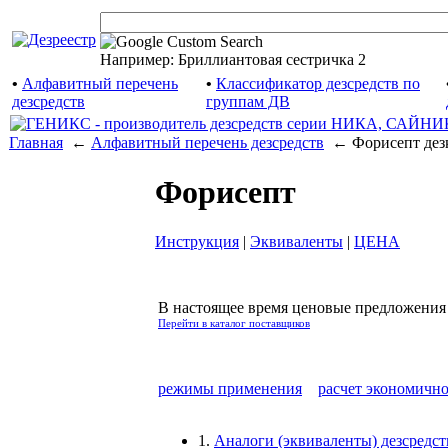
Например: Бриллиантовая сестричка 2
•
Алфавитный перечень
•
Классификатор дезсредств по
дезсредств
группам ДВ
Главная
←
Алфавитный перечень дезсредств
← Форисепт дез
Форисепт
Инструкция
|
Эквиваленты
|
ЦЕНА
В настоящее время ценовые предложения н
Перейти в каталог поставщиков
режимы применения
расчет экономичн
1.
Аналоги
(эквиваленты) дезсредс