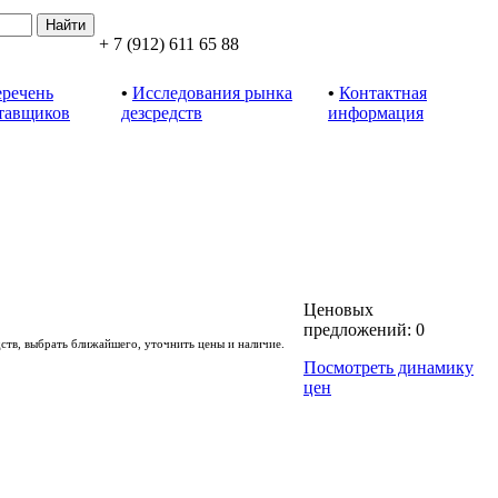
+ 7 (912)
611 65 88
речень
•
Исследования рынка
•
Контактная
тавщиков
дезсредств
информация
Ценовых
предложений:
0
ств, выбрать ближайшего, уточнить цены и наличие.
Посмотреть динамику
цен