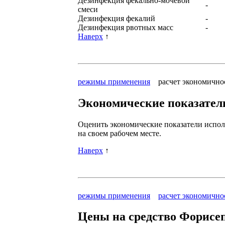
Дезинфекция фекально-мочевой
-
смеси
Дезинфекция фекалий
-
Дезинфекция рвотных масс
-
Наверх
↑
режимы применения
расчет экономичн
Экономические показател
Оценить экономические показатели испол
на своем рабочем месте.
Наверх
↑
режимы применения
расчет экономично
Цены на средство Форисе