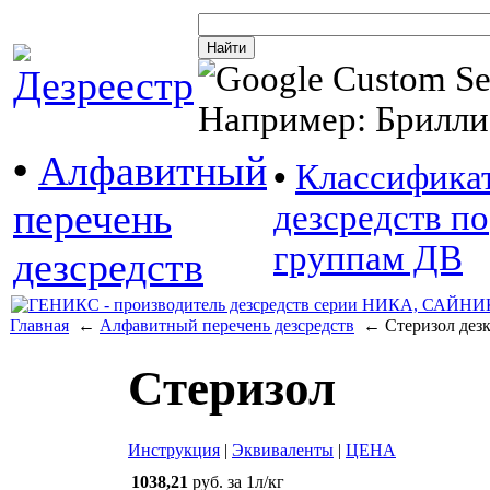
Например: Брилли
•
Алфавитный
•
Классифика
перечень
дезсредств по
группам ДВ
дезсредств
Главная
←
Алфавитный перечень дезсредств
← Стеризол дезк
Стеризол
Инструкция
|
Эквиваленты
|
ЦЕНА
1038,21
руб. за 1л/кг