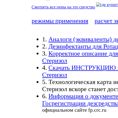
Смотреть все цены на это средство
режимы применения
расчет 
1.
Аналоги
(эквиваленты) д
2.
Дезинфектанты для
Рота
3.
Корректное описание дл
Стеризол
4.
Скачать
ИНСТРУКЦИЮ
Стеризол
5.
Технологическая карта и
Стеризол вскоре станет дос
6.
Информация о документ
Госрегистрации
дезсредств
официальном сайте fp.crc.ru