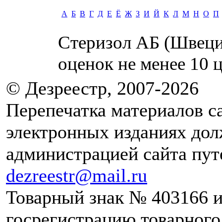
А
Б
В
Г
Д
Е
Ё
Ж
З
И
Й
К
Л
М
Н
О
П
Стеризол АБ (Швеци
оценок не менее
10
ц
© Дезреестр, 2007-2026
Перепечатка материалов с
электронных изданиях дол
администрацией сайта путе
dezreestr@mail.ru
Товарный знак № 403166 и
госрегистрацию товарног