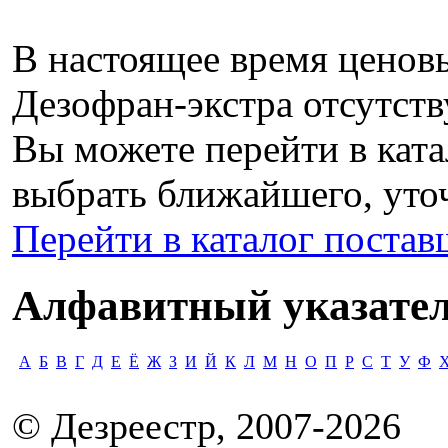
В настоящее время ценов
Дезофран-экстра отсутств
Вы можете перейти в ката
выбрать ближайшего, уто
Перейти в каталог поста
Алфавитный указател
А
Б
В
Г
Д
Е
Ё
Ж
З
И
Й
К
Л
М
Н
О
П
Р
С
Т
У
Ф
© Дезреестр, 2007-2026