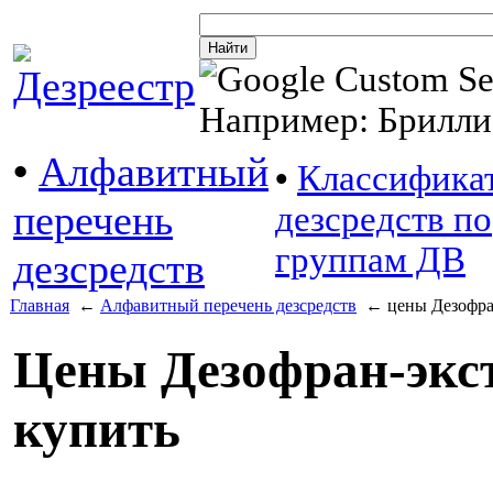
Например: Брилли
•
Алфавитный
•
Классифика
перечень
дезсредств по
группам ДВ
дезсредств
Главная
←
Алфавитный перечень дезсредств
← цены Дезофран
Цены Дезофран-экстр
купить